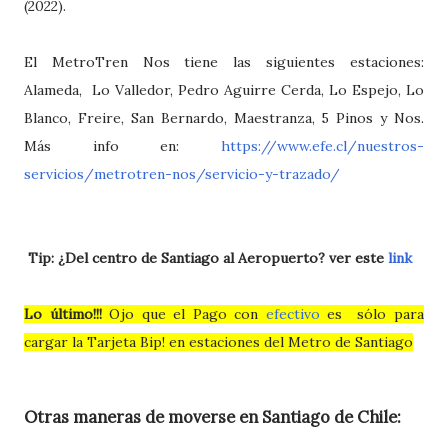
(2022).
El MetroTren Nos tiene las siguientes estaciones:
Alameda, Lo Valledor, Pedro Aguirre Cerda, Lo Espejo, Lo
Blanco, Freire, San Bernardo, Maestranza, 5 Pinos y Nos.
Más info en:
https://www.efe.cl/nuestros-
servicios/metrotren-nos/servicio-y-trazado/
Tip: ¿Del centro de Santiago al Aeropuerto? ver este
link
Lo último!!!
Ojo que el Pago con
efectivo
es sólo para
cargar la Tarjeta Bip! en estaciones del Metro de Santiago
Otras maneras de moverse en Santiago de Chile: