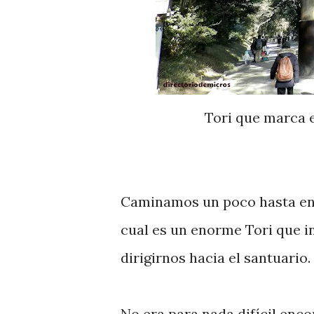
Tori que marca 
Caminamos un poco hasta enco
cual es un enorme Tori que i
dirigirnos hacia el santuario.
No era para nada difícil enc