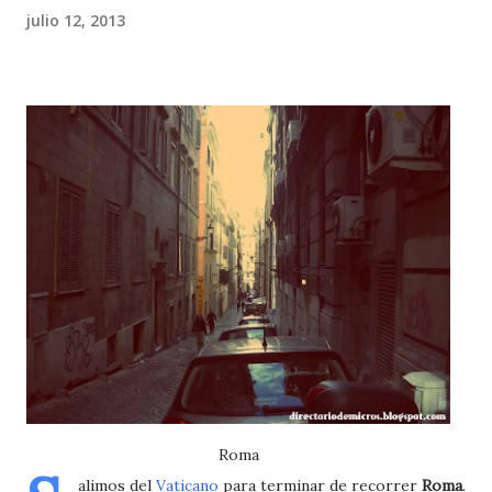
julio 12, 2013
Roma
alimos del
Vaticano
para terminar de recorrer
Roma
.