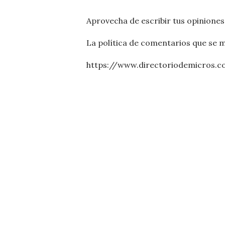
P
Aprovecha de escribir tus opiniones
u
b
La política de comentarios que se 
l
i
https://www.directoriodemicros.c
c
a
r
u
n
c
o
m
e
n
t
a
r
i