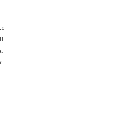
te
11
la
mi