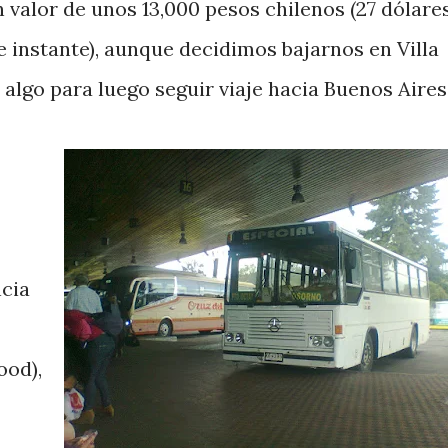
 valor de unos 13,000 pesos chilenos (27 dólare
e instante), aunque decidimos bajarnos en Villa
algo para luego seguir viaje hacia Buenos Aires
ncia
ood),