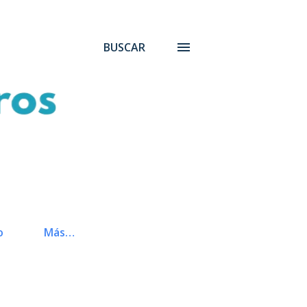
BUSCAR
o
Más…