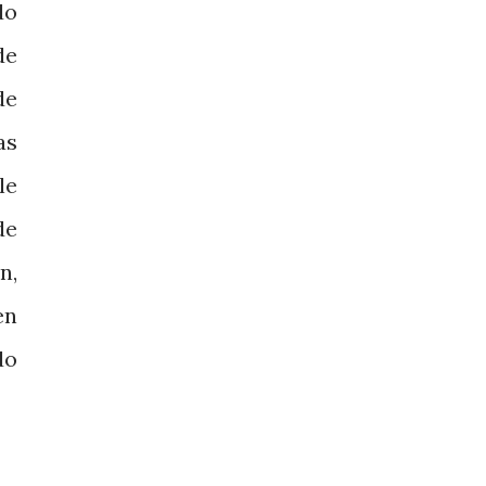
do
de
de
las
le
de
n,
en
do