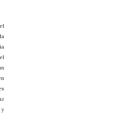
el
da
ia
el
un
en
es
az
 y