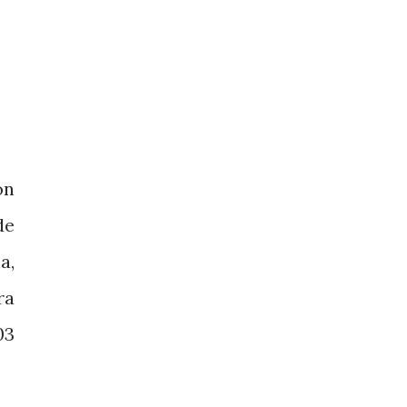
on
de
a,
ra
03