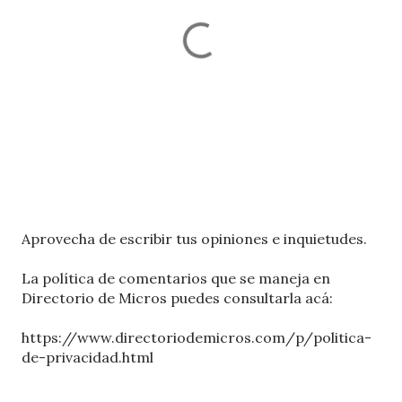
P
Aprovecha de escribir tus opiniones e inquietudes.
u
b
La política de comentarios que se maneja en
l
Directorio de Micros puedes consultarla acá:
i
c
https://www.directoriodemicros.com/p/politica-
a
de-privacidad.html
r
u