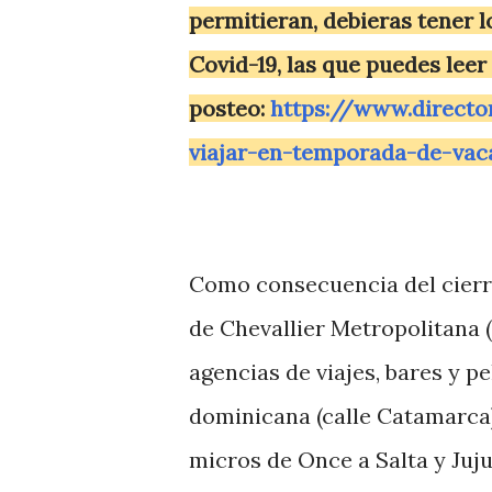
permitieran, debieras tener 
Covid-19, las que puedes leer 
posteo:
https://www.direct
viajar-en-temporada-de-vac
Como consecuencia del cierre
de Chevallier Metropolitana (c
agencias de viajes, bares y 
dominicana (calle Catamarca)
micros de Once a Salta y Juj