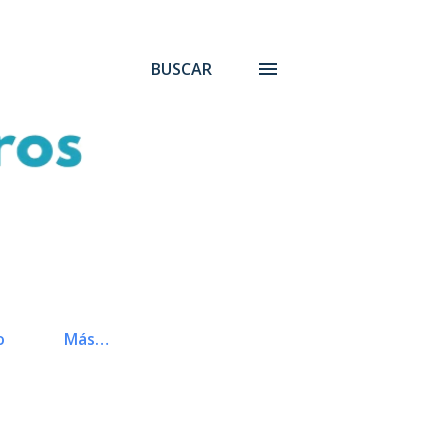
BUSCAR
o
Más…