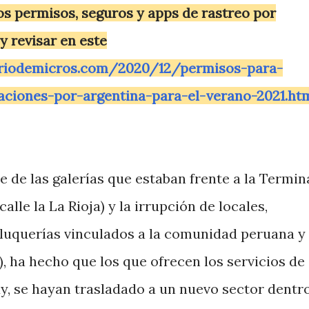
los permisos, seguros y apps de rastreo por
y revisar en este
oriodemicros.com/2020/12/permisos-para-
aciones-por-argentina-para-el-verano-2021.ht
 de las galerías que estaban frente a la Termin
alle la La Rioja) y la irrupción de locales,
peluquerías vinculados a la comunidad peruana y
, ha hecho que los que ofrecen los servicios de
uy, se hayan trasladado a un nuevo sector dentr