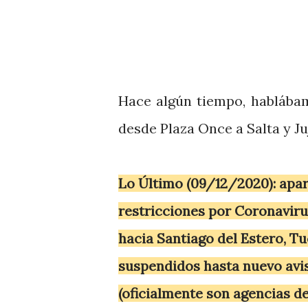
Hace algún tiempo, hablábam
desde Plaza Once a Salta y J
Lo Último (09/12/2020): apa
restricciones por Coronavirus
hacia Santiago del Estero, T
suspendidos hasta nuevo avis
(oficialmente son agencias de 