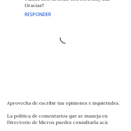
Gracias!!
RESPONDER
P
Aprovecha de escribir tus opiniones e inquietudes.
u
b
La política de comentarios que se maneja en
l
Directorio de Micros puedes consultarla acá:
i