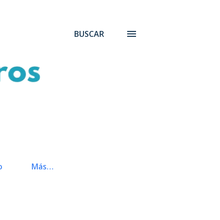
BUSCAR
o
Más…