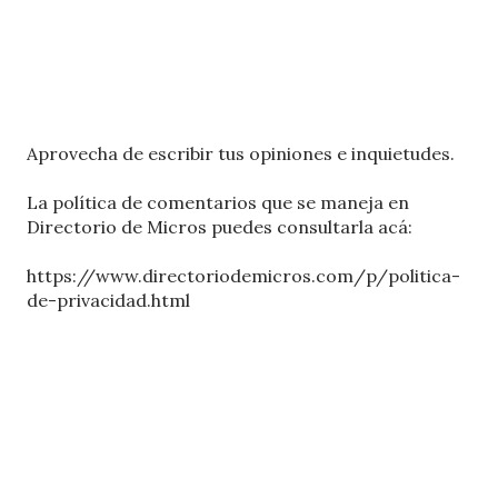
P
Aprovecha de escribir tus opiniones e inquietudes.
u
b
La política de comentarios que se maneja en
l
Directorio de Micros puedes consultarla acá:
i
c
https://www.directoriodemicros.com/p/politica-
a
de-privacidad.html
r
u
n
c
o
m
e
n