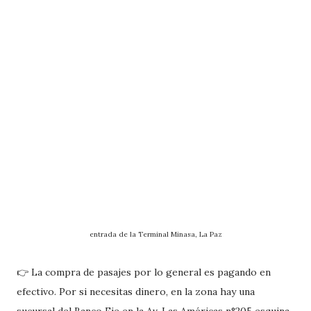
entrada de la Terminal Minasa, La Paz
👉 La compra de pasajes por lo general es pagando en
efectivo. Por si necesitas dinero, en la zona hay una
sucursal del Banco Fie en la Av. Las Américas n°205 esquina