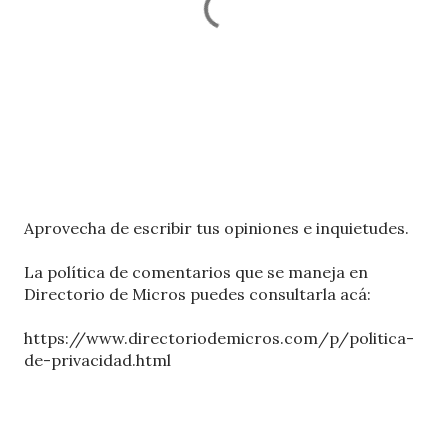
P
Aprovecha de escribir tus opiniones e inquietudes.
u
b
La política de comentarios que se maneja en
l
Directorio de Micros puedes consultarla acá:
i
c
https://www.directoriodemicros.com/p/politica-
a
de-privacidad.html
r
u
n
c