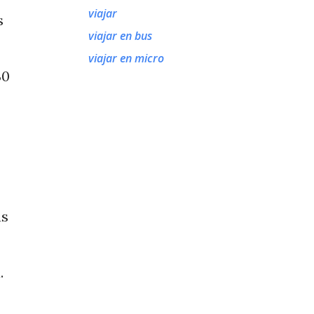
viajar
s
viajar en bus
viajar en micro
30
ús
.