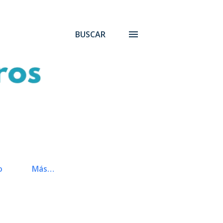
BUSCAR
o
Más…